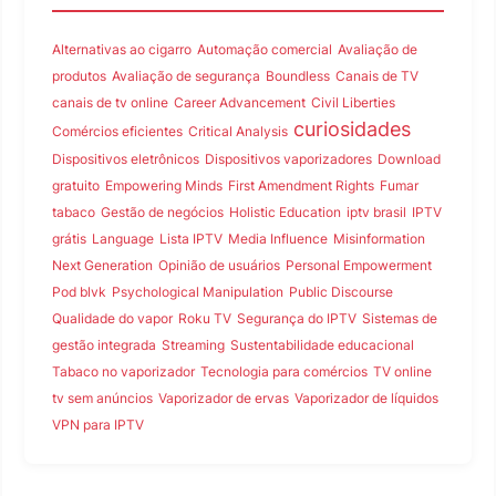
Alternativas ao cigarro
Automação comercial
Avaliação de
produtos
Avaliação de segurança
Boundless
Canais de TV
canais de tv online
Career Advancement
Civil Liberties
curiosidades
Comércios eficientes
Critical Analysis
Dispositivos eletrônicos
Dispositivos vaporizadores
Download
gratuito
Empowering Minds
First Amendment Rights
Fumar
tabaco
Gestão de negócios
Holistic Education
iptv brasil
IPTV
grátis
Language
Lista IPTV
Media Influence
Misinformation
Next Generation
Opinião de usuários
Personal Empowerment
Pod blvk
Psychological Manipulation
Public Discourse
Qualidade do vapor
Roku TV
Segurança do IPTV
Sistemas de
gestão integrada
Streaming
Sustentabilidade educacional
Tabaco no vaporizador
Tecnologia para comércios
TV online
tv sem anúncios
Vaporizador de ervas
Vaporizador de líquidos
VPN para IPTV