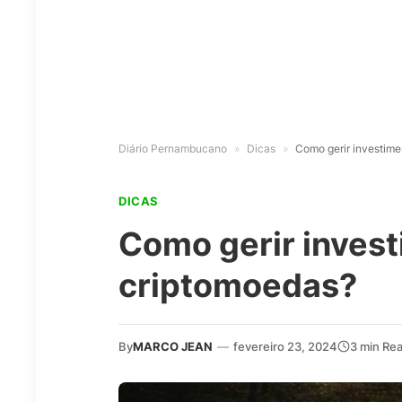
Diário Pernambucano
»
Dicas
»
Como gerir investim
DICAS
Como gerir inves
criptomoedas?
By
MARCO JEAN
—
fevereiro 23, 2024
3 min Re