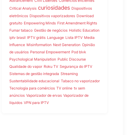
Advancement
Civil Liberties
Comércios eficientes
curiosidades
Critical Analysis
Dispositivos
eletrônicos
Dispositivos vaporizadores
Download
gratuito
Empowering Minds
First Amendment Rights
Fumar tabaco
Gestão de negócios
Holistic Education
iptv brasil
IPTV grátis
Language
Lista IPTV
Media
Influence
Misinformation
Next Generation
Opinião
de usuários
Personal Empowerment
Pod blvk
Psychological Manipulation
Public Discourse
Qualidade do vapor
Roku TV
Segurança do IPTV
Sistemas de gestão integrada
Streaming
Sustentabilidade educacional
Tabaco no vaporizador
Tecnologia para comércios
TV online
tv sem
anúncios
Vaporizador de ervas
Vaporizador de
líquidos
VPN para IPTV