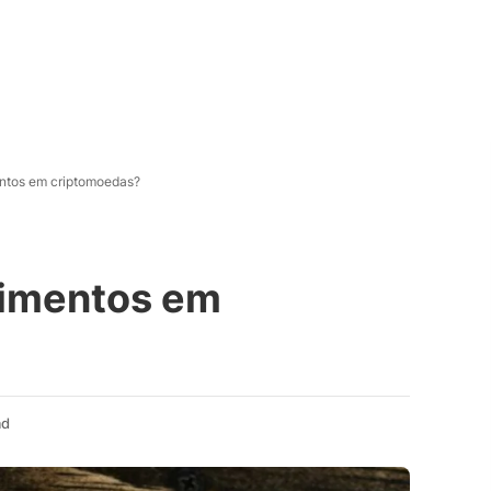
entos em criptomoedas?
timentos em
ad