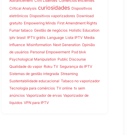
Advancement
Civil Liberties
Comércios eficientes
curiosidades
Critical Analysis
Dispositivos
eletrônicos
Dispositivos vaporizadores
Download
gratuito
Empowering Minds
First Amendment Rights
Fumar tabaco
Gestão de negócios
Holistic Education
iptv brasil
IPTV grátis
Language
Lista IPTV
Media
Influence
Misinformation
Next Generation
Opinião
de usuários
Personal Empowerment
Pod blvk
Psychological Manipulation
Public Discourse
Qualidade do vapor
Roku TV
Segurança do IPTV
Sistemas de gestão integrada
Streaming
Sustentabilidade educacional
Tabaco no vaporizador
Tecnologia para comércios
TV online
tv sem
anúncios
Vaporizador de ervas
Vaporizador de
líquidos
VPN para IPTV