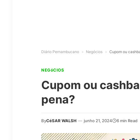
Diário Pernambucano
»
Negócios
»
Cupom ou cashbac
NEGóCIOS
Cupom ou cashbac
pena?
By
CéSAR WALSH
—
junho 21, 2024
6 min Read