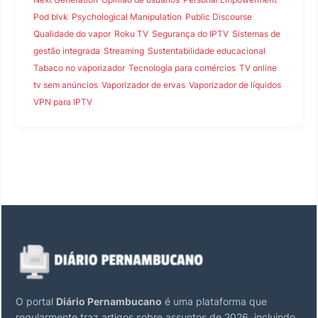
Pod blvk
Psychological Manipulation
Public Discourse
Qualidade do vapor
Roku TV
Segurança do IPTV
Sistemas de
gestão integrada
Streaming
Sustentabilidade educacional
Tabaco no vaporizador
Tecnologia para comércios
TV online
tv sem anúncios
Vaporizador de ervas
Vaporizador de líquidos
VPN para IPTV
O portal
Diário Pernambucano
é uma plataforma que
regularmente traz artigos sobre assuntos de 2026, incluindo