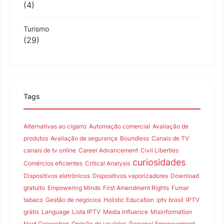
(4)
Turismo
(29)
Tags
Alternativas ao cigarro
Automação comercial
Avaliação de
produtos
Avaliação de segurança
Boundless
Canais de TV
canais de tv online
Career Advancement
Civil Liberties
curiosidades
Comércios eficientes
Critical Analysis
Dispositivos eletrônicos
Dispositivos vaporizadores
Download
gratuito
Empowering Minds
First Amendment Rights
Fumar
tabaco
Gestão de negócios
Holistic Education
iptv brasil
IPTV
grátis
Language
Lista IPTV
Media Influence
Misinformation
Next Generation
Opinião de usuários
Personal Empowerment