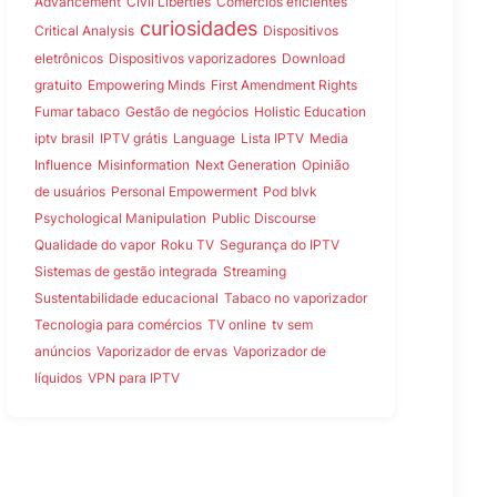
Advancement
Civil Liberties
Comércios eficientes
curiosidades
Critical Analysis
Dispositivos
eletrônicos
Dispositivos vaporizadores
Download
gratuito
Empowering Minds
First Amendment Rights
Fumar tabaco
Gestão de negócios
Holistic Education
iptv brasil
IPTV grátis
Language
Lista IPTV
Media
Influence
Misinformation
Next Generation
Opinião
de usuários
Personal Empowerment
Pod blvk
Psychological Manipulation
Public Discourse
Qualidade do vapor
Roku TV
Segurança do IPTV
Sistemas de gestão integrada
Streaming
Sustentabilidade educacional
Tabaco no vaporizador
Tecnologia para comércios
TV online
tv sem
anúncios
Vaporizador de ervas
Vaporizador de
líquidos
VPN para IPTV