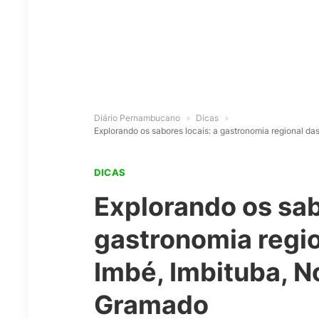
Diário Pernambucano
»
Dicas
»
Explorando os sabores locais: a gastronomia regional d
DICAS
Explorando os sab
gastronomia regio
Imbé, Imbituba, 
Gramado