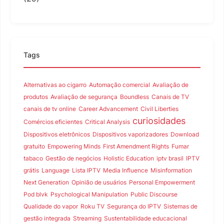
Tags
Alternativas ao cigarro
Automação comercial
Avaliação de
produtos
Avaliação de segurança
Boundless
Canais de TV
canais de tv online
Career Advancement
Civil Liberties
curiosidades
Comércios eficientes
Critical Analysis
Dispositivos eletrônicos
Dispositivos vaporizadores
Download
gratuito
Empowering Minds
First Amendment Rights
Fumar
tabaco
Gestão de negócios
Holistic Education
iptv brasil
IPTV
grátis
Language
Lista IPTV
Media Influence
Misinformation
Next Generation
Opinião de usuários
Personal Empowerment
Pod blvk
Psychological Manipulation
Public Discourse
Qualidade do vapor
Roku TV
Segurança do IPTV
Sistemas de
gestão integrada
Streaming
Sustentabilidade educacional