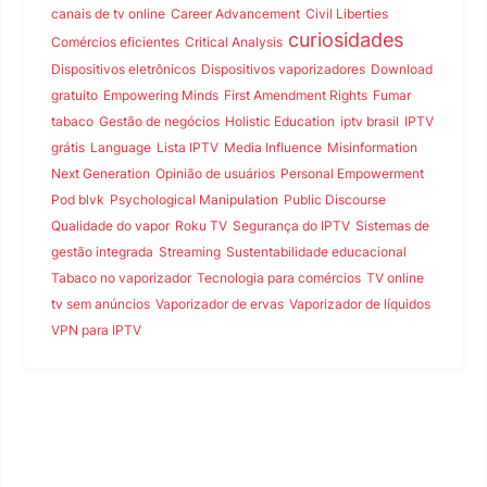
canais de tv online
Career Advancement
Civil Liberties
curiosidades
Comércios eficientes
Critical Analysis
Dispositivos eletrônicos
Dispositivos vaporizadores
Download
gratuito
Empowering Minds
First Amendment Rights
Fumar
tabaco
Gestão de negócios
Holistic Education
iptv brasil
IPTV
grátis
Language
Lista IPTV
Media Influence
Misinformation
Next Generation
Opinião de usuários
Personal Empowerment
Pod blvk
Psychological Manipulation
Public Discourse
Qualidade do vapor
Roku TV
Segurança do IPTV
Sistemas de
gestão integrada
Streaming
Sustentabilidade educacional
Tabaco no vaporizador
Tecnologia para comércios
TV online
tv sem anúncios
Vaporizador de ervas
Vaporizador de líquidos
VPN para IPTV