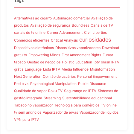
Tags
Alternativas ao cigarro
Automação comercial
Avaliação de
produtos
Avaliação de segurança
Boundless
Canais de TV
canais de tv online
Career Advancement
Civil Liberties
curiosidades
Comércios eficientes
Critical Analysis
Dispositivos eletrônicos
Dispositivos vaporizadores
Download
gratuito
Empowering Minds
First Amendment Rights
Fumar
tabaco
Gestão de negócios
Holistic Education
iptv brasil
IPTV
grátis
Language
Lista IPTV
Media Influence
Misinformation
Next Generation
Opinião de usuários
Personal Empowerment
Pod blvk
Psychological Manipulation
Public Discourse
Qualidade do vapor
Roku TV
Segurança do IPTV
Sistemas de
gestão integrada
Streaming
Sustentabilidade educacional
Tabaco no vaporizador
Tecnologia para comércios
TV online
tv sem anúncios
Vaporizador de ervas
Vaporizador de líquidos
VPN para IPTV