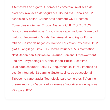
Alternativas ao cigarro
Automação comercial
Avaliação de
produtos
Avaliação de segurança
Boundless
Canais de TV
canais de tv online
Career Advancement
Civil Liberties
curiosidades
Comércios eficientes
Critical Analysis
Dispositivos eletrônicos
Dispositivos vaporizadores
Download
gratuito
Empowering Minds
First Amendment Rights
Fumar
tabaco
Gestão de negócios
Holistic Education
iptv brasil
IPTV
grátis
Language
Lista IPTV
Media Influence
Misinformation
Next Generation
Opinião de usuários
Personal Empowerment
Pod blvk
Psychological Manipulation
Public Discourse
Qualidade do vapor
Roku TV
Segurança do IPTV
Sistemas de
gestão integrada
Streaming
Sustentabilidade educacional
Tabaco no vaporizador
Tecnologia para comércios
TV online
tv sem anúncios
Vaporizador de ervas
Vaporizador de líquidos
VPN para IPTV