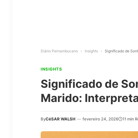
Diário Pernambucano
»
Insights
»
Significado de Sonh
INSIGHTS
Significado de So
Marido: Interpret
By
CéSAR WALSH
—
fevereiro 24, 2026
11 min 