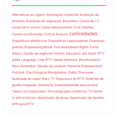
Alternativas ao cigarro
Automação comercial
Avaliação de
produtos
Avaliação de segurança
Boundless
Canais de TV
canais de tv online
Career Advancement
Civil Liberties
curiosidades
Comércios eficientes
Critical Analysis
Dispositivos eletrônicos
Dispositivos vaporizadores
Download
gratuito
Empowering Minds
First Amendment Rights
Fumar
tabaco
Gestão de negócios
Holistic Education
iptv brasil
IPTV
grátis
Language
Lista IPTV
Media Influence
Misinformation
Next Generation
Opinião de usuários
Personal Empowerment
Pod blvk
Psychological Manipulation
Public Discourse
Qualidade do vapor
Roku TV
Segurança do IPTV
Sistemas de
gestão integrada
Streaming
Sustentabilidade educacional
Tabaco no vaporizador
Tecnologia para comércios
TV online
tv sem anúncios
Vaporizador de ervas
Vaporizador de líquidos
VPN para IPTV