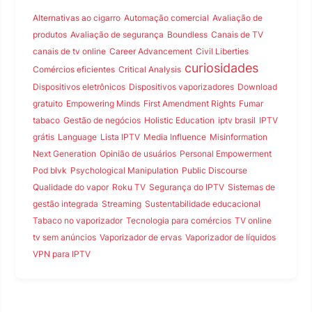
Alternativas ao cigarro
Automação comercial
Avaliação de
produtos
Avaliação de segurança
Boundless
Canais de TV
canais de tv online
Career Advancement
Civil Liberties
curiosidades
Comércios eficientes
Critical Analysis
Dispositivos eletrônicos
Dispositivos vaporizadores
Download
gratuito
Empowering Minds
First Amendment Rights
Fumar
tabaco
Gestão de negócios
Holistic Education
iptv brasil
IPTV
grátis
Language
Lista IPTV
Media Influence
Misinformation
Next Generation
Opinião de usuários
Personal Empowerment
Pod blvk
Psychological Manipulation
Public Discourse
Qualidade do vapor
Roku TV
Segurança do IPTV
Sistemas de
gestão integrada
Streaming
Sustentabilidade educacional
Tabaco no vaporizador
Tecnologia para comércios
TV online
tv sem anúncios
Vaporizador de ervas
Vaporizador de líquidos
VPN para IPTV