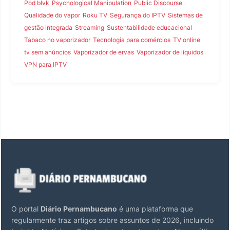
Pod blvk
Psychological Manipulation
Public Discourse
Qualidade do vapor
Roku TV
Segurança do IPTV
Sistemas de
gestão integrada
Streaming
Sustentabilidade educacional
Tabaco no vaporizador
Tecnologia para comércios
TV online
tv sem anúncios
Vaporizador de ervas
Vaporizador de líquidos
VPN para IPTV
O portal
Diário Pernambucano
é uma plataforma que
regularmente traz artigos sobre assuntos de 2026, incluindo