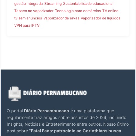
gestão integrada
Streaming
Sustentabilidade educacional
Tabaco no vaporizador
Tecnologia para comércios
TV online
tv sem anúncios
Vaporizador de ervas
Vaporizador de líquidos
VPN para IPTV
O portal
Diário Pernambucano
é uma plataforma que
regularmente traz artigos sobre assuntos de 2026, incluindo
Insights, Notícias e Entretenimento entre outros. Nosso último
post sobre "
Fatal Fans: patrocínio ao Corinthians busca