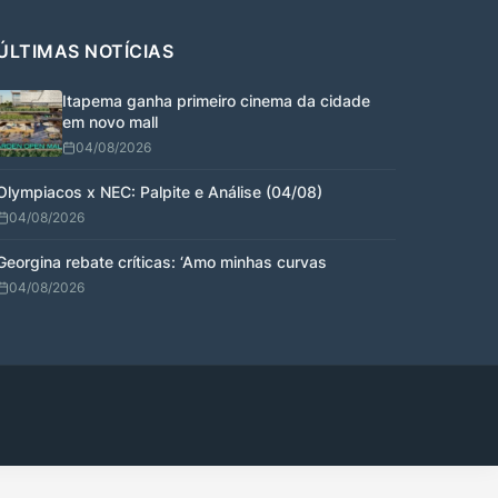
ÚLTIMAS NOTÍCIAS
Itapema ganha primeiro cinema da cidade
em novo mall
04/08/2026
Olympiacos x NEC: Palpite e Análise (04/08)
04/08/2026
Georgina rebate críticas: ‘Amo minhas curvas
04/08/2026