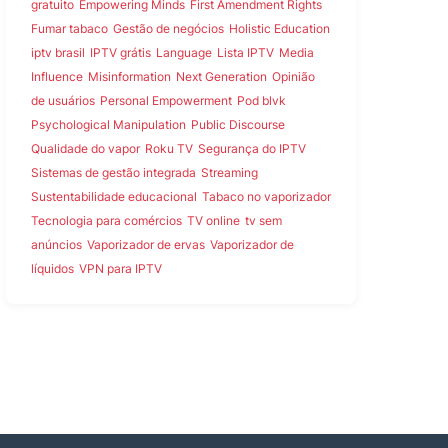
gratuito
Empowering Minds
First Amendment Rights
Fumar tabaco
Gestão de negócios
Holistic Education
iptv brasil
IPTV grátis
Language
Lista IPTV
Media
Influence
Misinformation
Next Generation
Opinião
de usuários
Personal Empowerment
Pod blvk
Psychological Manipulation
Public Discourse
Qualidade do vapor
Roku TV
Segurança do IPTV
Sistemas de gestão integrada
Streaming
Sustentabilidade educacional
Tabaco no vaporizador
Tecnologia para comércios
TV online
tv sem
anúncios
Vaporizador de ervas
Vaporizador de
líquidos
VPN para IPTV