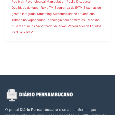
Pod blvk
Psychological Manipulation
Public Discourse
Qualidade do vapor
Roku TV
Segurança do IPTV
Sistemas de
gestão integrada
Streaming
Sustentabilidade educacional
Tabaco no vaporizador
Tecnologia para comércios
TV online
tv sem anúncios
Vaporizador de ervas
Vaporizador de líquidos
VPN para IPTV
O portal
Diário Pernambucano
é uma plataforma que