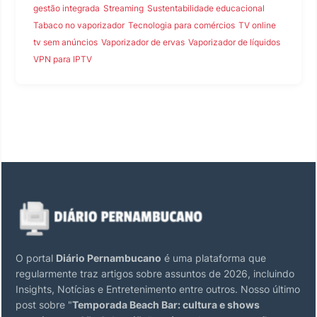
gestão integrada
Streaming
Sustentabilidade educacional
Tabaco no vaporizador
Tecnologia para comércios
TV online
tv sem anúncios
Vaporizador de ervas
Vaporizador de líquidos
VPN para IPTV
O portal
Diário Pernambucano
é uma plataforma que
regularmente traz artigos sobre assuntos de 2026, incluindo
Insights, Notícias e Entretenimento entre outros. Nosso último
post sobre "
Temporada Beach Bar: cultura e shows