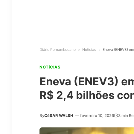
Diário Pernambucano
»
Notícias
»
Eneva (ENEV3) emi
NOTíCIAS
Eneva (ENEV3) em
R$ 2,4 bilhões c
By
CéSAR WALSH
—
fevereiro 10, 2026
3 min R