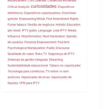
Advancement
Civil Liberties
Comércios eficientes
curiosidades
Critical Analysis
Dispositivos
eletrônicos
Dispositivos vaporizadores
Download
gratuito
Empowering Minds
First Amendment Rights
Fumar tabaco
Gestão de negócios
Holistic Education
iptv brasil
IPTV grátis
Language
Lista IPTV
Media
Influence
Misinformation
Next Generation
Opinião
de usuários
Personal Empowerment
Pod blvk
Psychological Manipulation
Public Discourse
Qualidade do vapor
Roku TV
Segurança do IPTV
Sistemas de gestão integrada
Streaming
Sustentabilidade educacional
Tabaco no vaporizador
Tecnologia para comércios
TV online
tv sem
anúncios
Vaporizador de ervas
Vaporizador de
líquidos
VPN para IPTV