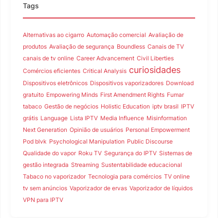
Tags
Alternativas ao cigarro
Automação comercial
Avaliação de
produtos
Avaliação de segurança
Boundless
Canais de TV
canais de tv online
Career Advancement
Civil Liberties
curiosidades
Comércios eficientes
Critical Analysis
Dispositivos eletrônicos
Dispositivos vaporizadores
Download
gratuito
Empowering Minds
First Amendment Rights
Fumar
tabaco
Gestão de negócios
Holistic Education
iptv brasil
IPTV
grátis
Language
Lista IPTV
Media Influence
Misinformation
Next Generation
Opinião de usuários
Personal Empowerment
Pod blvk
Psychological Manipulation
Public Discourse
Qualidade do vapor
Roku TV
Segurança do IPTV
Sistemas de
gestão integrada
Streaming
Sustentabilidade educacional
Tabaco no vaporizador
Tecnologia para comércios
TV online
tv sem anúncios
Vaporizador de ervas
Vaporizador de líquidos
VPN para IPTV