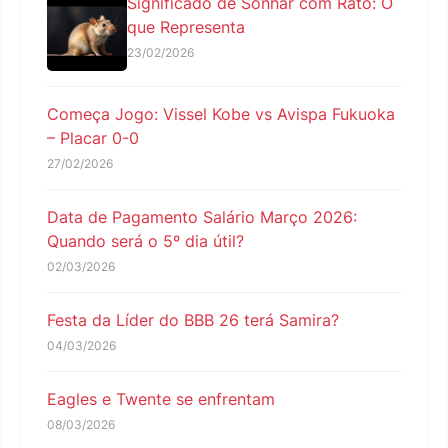
Significado de Sonhar com Rato: O
que Representa
23/02/2026
Começa Jogo: Vissel Kobe vs Avispa Fukuoka
– Placar 0-0
27/02/2026
Data de Pagamento Salário Março 2026:
Quando será o 5º dia útil?
02/03/2026
Festa da Líder do BBB 26 terá Samira?
04/03/2026
Eagles e Twente se enfrentam
08/03/2026