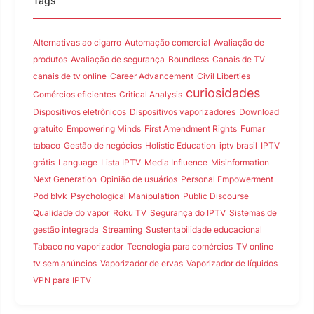
Tags
Alternativas ao cigarro
Automação comercial
Avaliação de
produtos
Avaliação de segurança
Boundless
Canais de TV
canais de tv online
Career Advancement
Civil Liberties
curiosidades
Comércios eficientes
Critical Analysis
Dispositivos eletrônicos
Dispositivos vaporizadores
Download
gratuito
Empowering Minds
First Amendment Rights
Fumar
tabaco
Gestão de negócios
Holistic Education
iptv brasil
IPTV
grátis
Language
Lista IPTV
Media Influence
Misinformation
Next Generation
Opinião de usuários
Personal Empowerment
Pod blvk
Psychological Manipulation
Public Discourse
Qualidade do vapor
Roku TV
Segurança do IPTV
Sistemas de
gestão integrada
Streaming
Sustentabilidade educacional
Tabaco no vaporizador
Tecnologia para comércios
TV online
tv sem anúncios
Vaporizador de ervas
Vaporizador de líquidos
VPN para IPTV