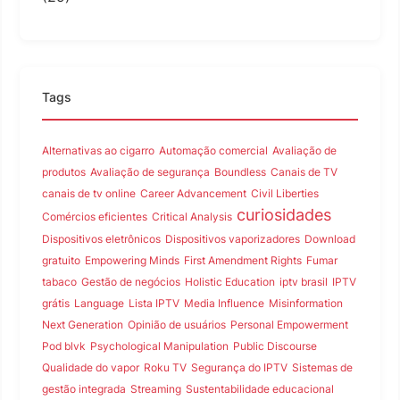
Tags
Alternativas ao cigarro
Automação comercial
Avaliação de
produtos
Avaliação de segurança
Boundless
Canais de TV
canais de tv online
Career Advancement
Civil Liberties
curiosidades
Comércios eficientes
Critical Analysis
Dispositivos eletrônicos
Dispositivos vaporizadores
Download
gratuito
Empowering Minds
First Amendment Rights
Fumar
tabaco
Gestão de negócios
Holistic Education
iptv brasil
IPTV
grátis
Language
Lista IPTV
Media Influence
Misinformation
Next Generation
Opinião de usuários
Personal Empowerment
Pod blvk
Psychological Manipulation
Public Discourse
Qualidade do vapor
Roku TV
Segurança do IPTV
Sistemas de
gestão integrada
Streaming
Sustentabilidade educacional