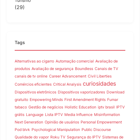
Turismo
(29)
Tags
Alternativas ao cigarro
Automação comercial
Avaliação de
produtos
Avaliação de segurança
Boundless
Canais de TV
canais de tv online
Career Advancement
Civil Liberties
curiosidades
Comércios eficientes
Critical Analysis
Dispositivos eletrônicos
Dispositivos vaporizadores
Download
gratuito
Empowering Minds
First Amendment Rights
Fumar
tabaco
Gestão de negócios
Holistic Education
iptv brasil
IPTV
grátis
Language
Lista IPTV
Media Influence
Misinformation
Next Generation
Opinião de usuários
Personal Empowerment
Pod blvk
Psychological Manipulation
Public Discourse
Qualidade do vapor
Roku TV
Segurança do IPTV
Sistemas de