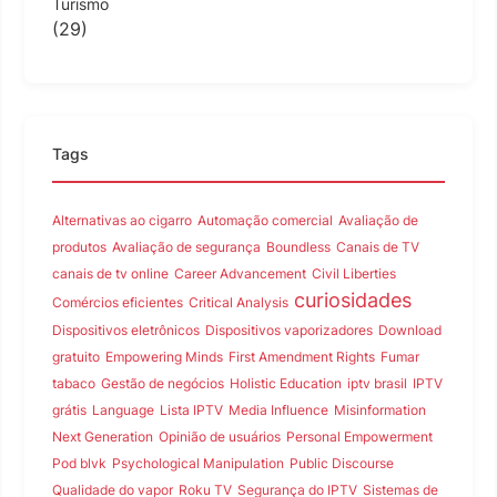
Turismo
(29)
Tags
Alternativas ao cigarro
Automação comercial
Avaliação de
produtos
Avaliação de segurança
Boundless
Canais de TV
canais de tv online
Career Advancement
Civil Liberties
curiosidades
Comércios eficientes
Critical Analysis
Dispositivos eletrônicos
Dispositivos vaporizadores
Download
gratuito
Empowering Minds
First Amendment Rights
Fumar
tabaco
Gestão de negócios
Holistic Education
iptv brasil
IPTV
grátis
Language
Lista IPTV
Media Influence
Misinformation
Next Generation
Opinião de usuários
Personal Empowerment
Pod blvk
Psychological Manipulation
Public Discourse
Qualidade do vapor
Roku TV
Segurança do IPTV
Sistemas de