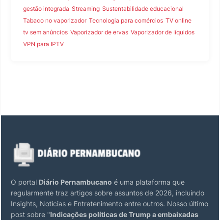
gestão integrada
Streaming
Sustentabilidade educacional
Tabaco no vaporizador
Tecnologia para comércios
TV online
tv sem anúncios
Vaporizador de ervas
Vaporizador de líquidos
VPN para IPTV
O portal
Diário Pernambucano
é uma plataforma que
regularmente traz artigos sobre assuntos de 2026, incluindo
Insights, Notícias e Entretenimento entre outros. Nosso último
post sobre "
Indicações políticas de Trump a embaixadas