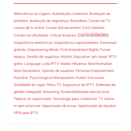
Alternativas ao cigarro
Automação comercial
Avaliação de
produtos
Avaliação de segurança
Boundless
Canais de TV
canais de tv online
Career Advancement
Civil Liberties
curiosidades
Comércios eficientes
Critical Analysis
Dispositivos eletrônicos
Dispositivos vaporizadores
Download
gratuito
Empowering Minds
First Amendment Rights
Fumar
tabaco
Gestão de negócios
Holistic Education
iptv brasil
IPTV
grátis
Language
Lista IPTV
Media Influence
Misinformation
Next Generation
Opinião de usuários
Personal Empowerment
Pod blvk
Psychological Manipulation
Public Discourse
Qualidade do vapor
Roku TV
Segurança do IPTV
Sistemas de
gestão integrada
Streaming
Sustentabilidade educacional
Tabaco no vaporizador
Tecnologia para comércios
TV online
tv sem anúncios
Vaporizador de ervas
Vaporizador de líquidos
VPN para IPTV