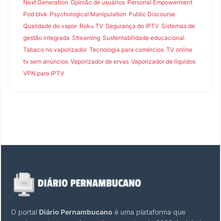
Next Generation
Opinião de usuários
Personal Empowerment
Pod blvk
Psychological Manipulation
Public Discourse
Qualidade do vapor
Roku TV
Segurança do IPTV
Sistemas de
gestão integrada
Streaming
Sustentabilidade educacional
Tabaco no vaporizador
Tecnologia para comércios
TV online
tv sem anúncios
Vaporizador de ervas
Vaporizador de líquidos
VPN para IPTV
O portal
Diário Pernambucano
é uma plataforma que