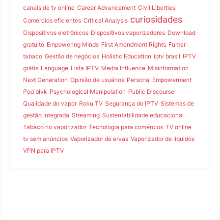
canais de tv online
Career Advancement
Civil Liberties
curiosidades
Comércios eficientes
Critical Analysis
Dispositivos eletrônicos
Dispositivos vaporizadores
Download
gratuito
Empowering Minds
First Amendment Rights
Fumar
tabaco
Gestão de negócios
Holistic Education
iptv brasil
IPTV
grátis
Language
Lista IPTV
Media Influence
Misinformation
Next Generation
Opinião de usuários
Personal Empowerment
Pod blvk
Psychological Manipulation
Public Discourse
Qualidade do vapor
Roku TV
Segurança do IPTV
Sistemas de
gestão integrada
Streaming
Sustentabilidade educacional
Tabaco no vaporizador
Tecnologia para comércios
TV online
tv sem anúncios
Vaporizador de ervas
Vaporizador de líquidos
VPN para IPTV