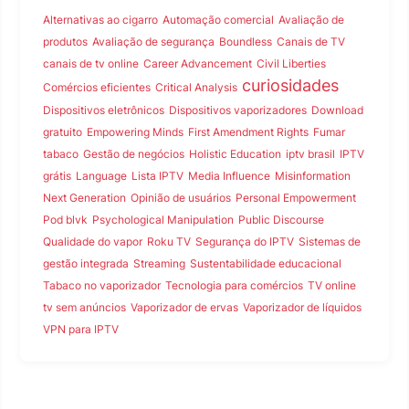
Alternativas ao cigarro
Automação comercial
Avaliação de
produtos
Avaliação de segurança
Boundless
Canais de TV
canais de tv online
Career Advancement
Civil Liberties
curiosidades
Comércios eficientes
Critical Analysis
Dispositivos eletrônicos
Dispositivos vaporizadores
Download
gratuito
Empowering Minds
First Amendment Rights
Fumar
tabaco
Gestão de negócios
Holistic Education
iptv brasil
IPTV
grátis
Language
Lista IPTV
Media Influence
Misinformation
Next Generation
Opinião de usuários
Personal Empowerment
Pod blvk
Psychological Manipulation
Public Discourse
Qualidade do vapor
Roku TV
Segurança do IPTV
Sistemas de
gestão integrada
Streaming
Sustentabilidade educacional
Tabaco no vaporizador
Tecnologia para comércios
TV online
tv sem anúncios
Vaporizador de ervas
Vaporizador de líquidos
VPN para IPTV