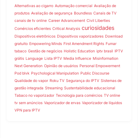
Alternativas ao cigarro
Automação comercial
Avaliação de
produtos
Avaliação de segurança
Boundless
Canais de TV
canais de tv online
Career Advancement
Civil Liberties
curiosidades
Comércios eficientes
Critical Analysis
Dispositivos eletrônicos
Dispositivos vaporizadores
Download
gratuito
Empowering Minds
First Amendment Rights
Fumar
tabaco
Gestão de negócios
Holistic Education
iptv brasil
IPTV
grátis
Language
Lista IPTV
Media Influence
Misinformation
Next Generation
Opinião de usuários
Personal Empowerment
Pod blvk
Psychological Manipulation
Public Discourse
Qualidade do vapor
Roku TV
Segurança do IPTV
Sistemas de
gestão integrada
Streaming
Sustentabilidade educacional
Tabaco no vaporizador
Tecnologia para comércios
TV online
tv sem anúncios
Vaporizador de ervas
Vaporizador de líquidos
VPN para IPTV