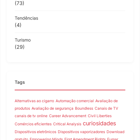
(73)
Tendências
(4)
Turismo
(29)
Tags
Alternativas ao cigarro
Automação comercial
Avaliação de
produtos
Avaliação de segurança
Boundless
Canais de TV
canais de tv online
Career Advancement
Civil Liberties
curiosidades
Comércios eficientes
Critical Analysis
Dispositivos eletrônicos
Dispositivos vaporizadores
Download
gratuito
Empowering Minds
First Amendment Rights
Fumar